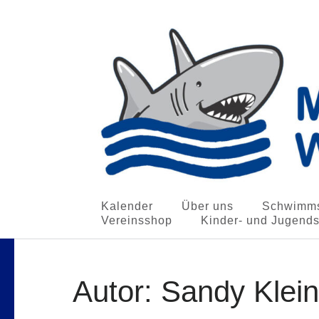
Meininger Schwimmvere
Kalender
Über uns
Schwimms
Die HaiMat für Schwimm-Anfänger und Profis
Vereinsshop
Kinder- und Jugend
Zum
Inhalt
Autor:
Sandy Klein
springen
(Enter