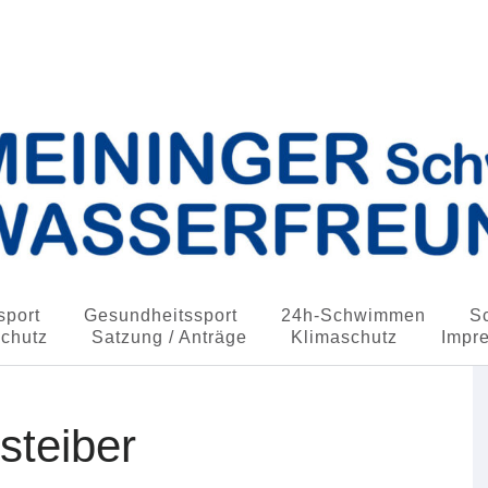
in Wasserfreunde e.V.
port
Gesundheitssport
24h-Schwimmen
S
schutz
Satzung / Anträge
Klimaschutz
Impr
steiber