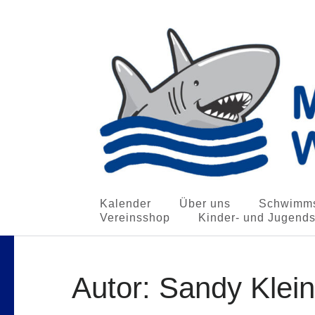
Meininger Schwimmvere
Kalender
Über uns
Schwimms
Die HaiMat für Schwimm-Anfänger und Profis
Vereinsshop
Kinder- und Jugend
Zum
Inhalt
Autor:
Sandy Klein
springen
(Enter