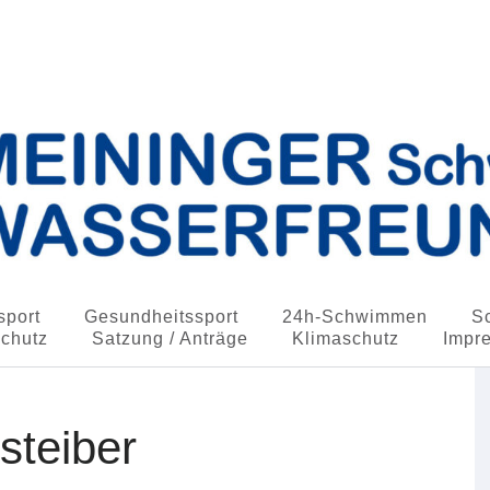
in Wasserfreunde e.V.
port
Gesundheitssport
24h-Schwimmen
S
schutz
Satzung / Anträge
Klimaschutz
Impr
steiber