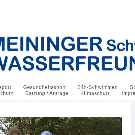
in Wasserfreunde e.V.
port
Gesundheitssport
24h-Schwimmen
S
schutz
Satzung / Anträge
Klimaschutz
Impr