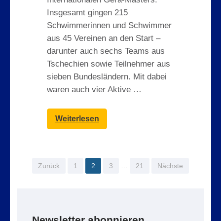
Insgesamt gingen 215
Schwimmerinnen und Schwimmer
aus 45 Vereinen an den Start –
darunter auch sechs Teams aus
Tschechien sowie Teilnehmer aus
sieben Bundesländern. Mit dabei
waren auch vier Aktive …
Weiterlesen
Seitennummerierung
Seite
Seite
Seite
Seite
Zurück
1
2
3
…
21
Nächste
der
Beiträge
Newsletter abonnieren